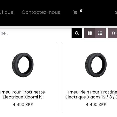
0
utique
Contactez-nous
Tr
Pneu Pour Trottinette
Pneu Plein Pour Trottin
Electrique Xiaomi 1S
Electrique Xiaomi 1S / 3 / 
4 490
XPF
4 490
XPF
Pneu pour Xiaomi 1S / 3 / 2 Pro de 8,5 pouces.