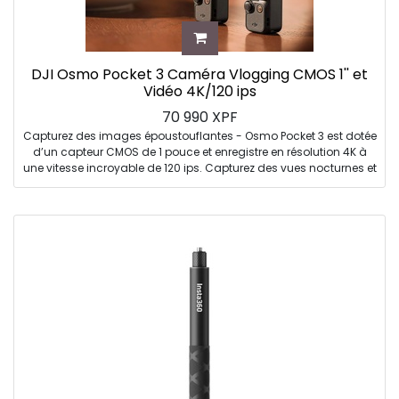
DJI Osmo Pocket 3 Caméra Vlogging CMOS 1'' et
Vidéo 4K/120 ips
70 990
XPF
Capturez des images époustouflantes - Osmo Pocket 3 est dotée
d’un capteur CMOS de 1 pouce et enregistre en résolution 4K à
une vitesse incroyable de 120 ips. Capturez des vues nocturnes et
des couchers de soleil saisissants avec une clarté accrue.
Cadrez vos photos en toute simplicité - Obtenez la composition
idéale grâce à l’écran tactile de 2 pouces de Osmo Pocket 3, qui
peut être pivoté pour les prises de vue horizontales et verticales.
Des images ultra-stables - Plus de vidéos instables ! La
stabilisation mécanique à 3 axes poussée de Osmo Pocket 3
garantit une stabilité remarquable. Profitez de séquences fluides
lors de la danse, la poursuite d’animaux de compagnie ou de la
randonnée.
Des Vlogs captivants avec ActiveTrack 6.0 - Restez aisément
concentré lors de vos enregistrements en mouvement. Installez