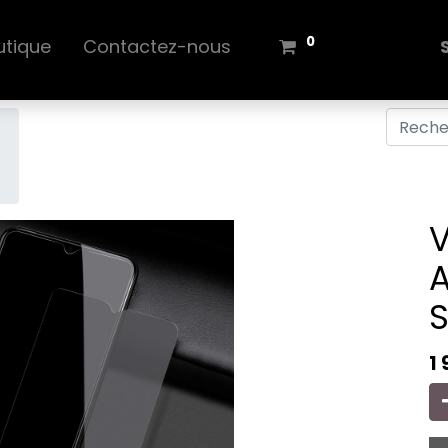
0
utique
Contactez-nous
V
1