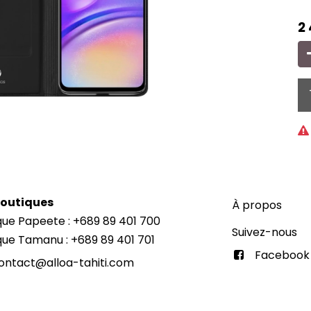
2
Boutiques
À propos
que Papeete : +689 89 401 700
Suivez-nous
que Tamanu : +689 89 401 701
Facebook
ontact@alloa-tahiti.com