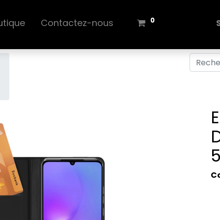
0
utique
Contactez-nous
E
D
C