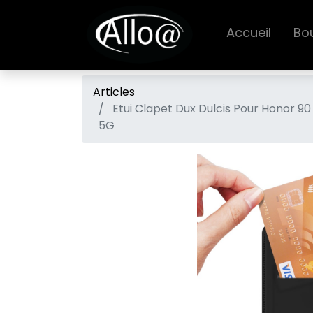
Accueil
Bo
Articles
Etui Clapet Dux Dulcis Pour Honor 90
5G