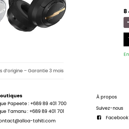
8
En
s d’origine – Garantie 3 mois
Boutiques
À propos
que Papeete : +689 89 401 700
Suivez-nous
que Tamanu : +689 89 401 701
Facebook
ontact@alloa-tahiti.com