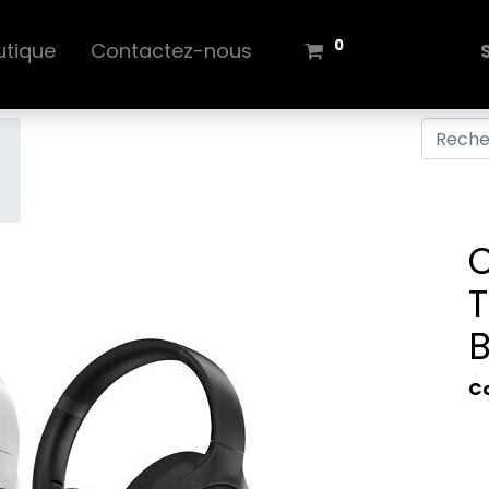
0
utique
Contactez-nous
T
B
C