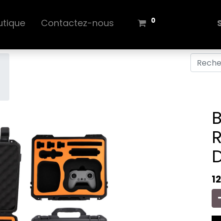
0
utique
Contactez-nous
B
D
1