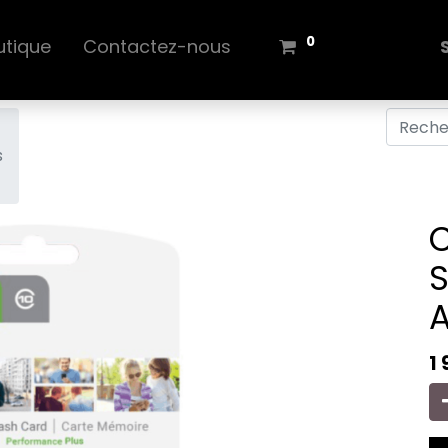
0
utique
Contactez-nous
s
C
S
A
1