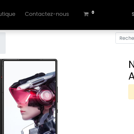
0
utique
Contactez-nous
N
A