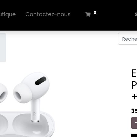
0
utique
Contactez-nous
E
P
+
3