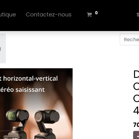
0
utique
Contactez-nous
g
D
C
4
7