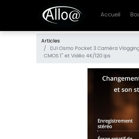
Accueil
Bo
Articles
DJI Osmo Pocket 3 Caméra Vloggin
CMOS 1'' et Vidéo 4K/120 ips