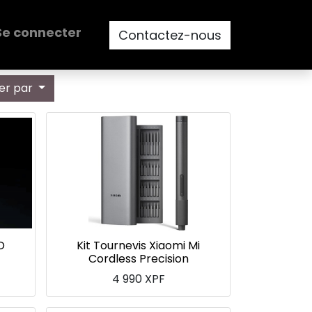
Se connecter
Contactez-nous
ier par
D
Kit Tournevis Xiaomi Mi
Cordless Precision
4 990
XPF
s